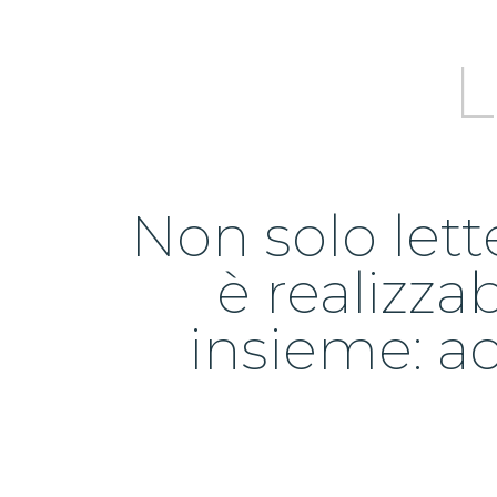
L
Non solo lett
è realizza
insieme: ac